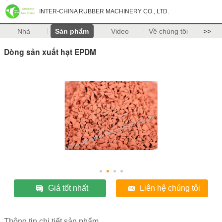
INTER-CHINA RUBBER MACHINERY CO., LTD.
Nhà
Sản phẩm
Video
Về chúng tôi
>>
Dòng sản xuất hạt EPDM
Giá tốt nhất
Liên hệ chúng tôi
Thông tin chi tiết sản phẩm