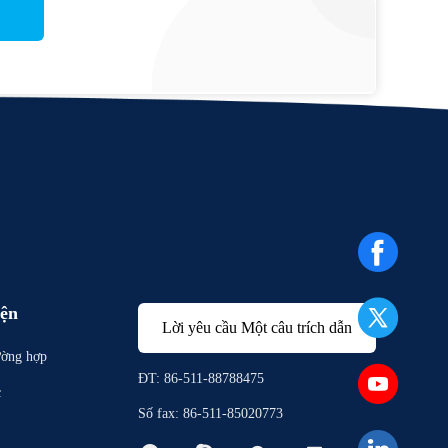
iện
Lời yêu cầu Một câu trích dẫn
ường hợp
ĐT: 86-511-88788475
c
Số fax: 86-511-85020773