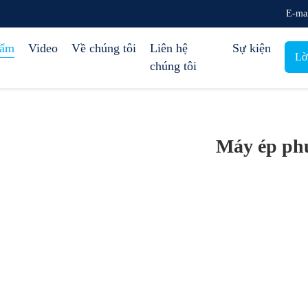
E-ma
hẩm
Video
Về chúng tôi
Liên hệ
Sự kiện
Lờ
chúng tôi
Máy ép ph