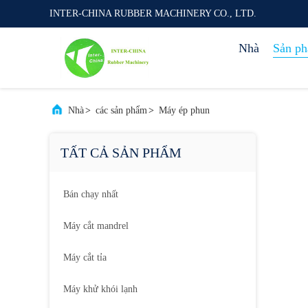
INTER-CHINA RUBBER MACHINERY CO., LTD.
Nhà
Sản p
Nhà
>
các sản phẩm
>
Máy ép phun
TẤT CẢ SẢN PHẨM
Bán chạy nhất
Máy cắt mandrel
Máy cắt tỉa
Máy khử khói lạnh