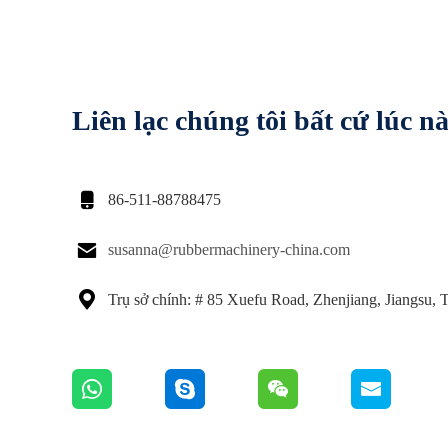
Liên lạc chúng tôi bất cứ lúc n

86-511-88788475

susanna@rubbermachinery-china.com

Trụ sở chính: # 85 Xuefu Road, Zhenjiang, Jiangsu,