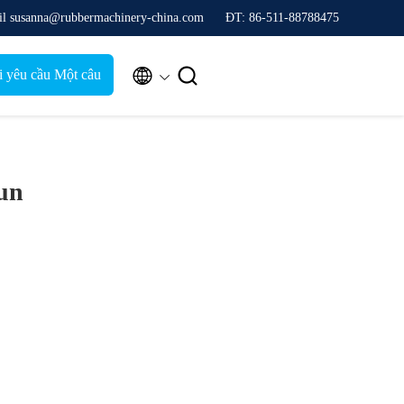
il susanna@rubbermachinery-china.com
ĐT: 86-511-88788475


i yêu cầu Một câu
trích dẫn
un