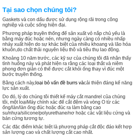
Tại sao chọn chúng tôi?
Gaskets và con dấu được sử dụng rộng rãi trong công
nghiệp và cuộc sống hiện đại.
Phương pháp truyền thống để sản xuất vỏ nắp chủ yếu là
bằng máy đúc hoặc nén, nhưng ngày càng có nhiều nhấp
nháy xuất hiện do sự khác biệt của nhiều khoang và lão hóa
khuôn,do chất thải nguyên liệu thô và tiêu thụ lao động.
Khoảng 10 năm trước, các kỹ sư của chúng tôi đã nhận thấy
tình huống này và phát hiện ra rằng các loại thắt và niêm
phong đơn giản có thể được cắt khỏi ống thay vì đúc một
bước truyền thống.
Bằng cách này,
loại bỏ vấn đề burrs và
cải thiện đáng kể năng
lực sản xuất.
Do đó, lý do chúng tôi thiết kế máy cắt mandrel của chúng
tôi, một loại
Máy chính xác để cắt đệm và vòng O từ các
ống/làn/làn ống đúc hoặc đúc ra làm bằng cao
su/nhựa/silicone/polyurethane/nơ hoặc các vật liệu cứng và
bán cứng tương tự.
Các đặc điểm khác biệt là phương pháp cắt độc đáo kết hợp
sản lượng cao và chất lượng cắt cao nhất.