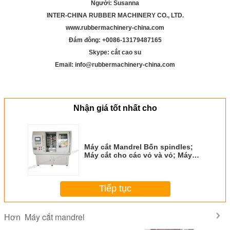
Người: Susanna
INTER-CHINA RUBBER MACHINERY CO., LTD.
www.rubbermachinery-china.com
Đám đông: +
00
86-13179487165
Skype: cắt cao su
Email: info@rubbermachinery-china.com
Nhận giá tốt nhất cho
Máy cắt Mandrel Bốn spindles;
Máy cắt cho các vỏ và vỏ; Máy
cắt niêm phong; Máy cắt vỏ;
Tiếp tục
Máy cắt mandrel
Hơn