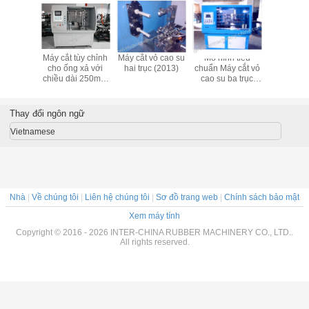
cắt vỏ cao su
Mô hình tiêu
Nghiên cứu điển
Máy cắt mandrel
Máy 
i trục (2013)
chuẩn Máy cắt vỏ
hình-1: Gioăng lọc
cho dây đai latex;
Máy c
cao su ba trục
dầu vặn: Gioăng
Máy cắt dải latex;
cắt 
(2011)
bị cắt được sử
giặt; 
dụng trên bộ lọc
Máy
dầu
Thay đổi ngôn ngữ
Vietnamese
Nhà
|
Về chúng tôi
|
Liên hệ chúng tôi
|
Sơ đồ trang web
|
Chính sách bảo mật
Xem máy tính
Copyright © 2016 - 2026 INTER-CHINA RUBBER MACHINERY CO., LTD..
All rights reserved.