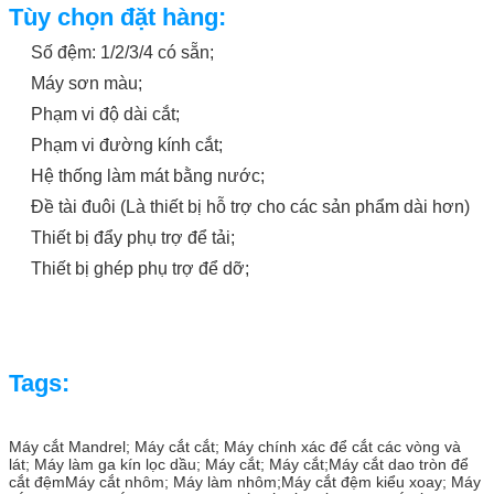
Tùy chọn đặt hàng:
Số đệm: 1/2/3/4 có sẵn;
Máy sơn màu;
Phạm vi độ dài cắt;
Phạm vi đường kính cắt;
Hệ thống làm mát bằng nước;
Đề tài đuôi (Là thiết bị hỗ trợ cho các sản phẩm dài hơn)
Thiết bị đẩy phụ trợ để tải;
Thiết bị ghép phụ trợ để dỡ;
Tags:
Để lại l
Máy cắt Mandrel; Máy cắt cắt; Máy chính xác để cắt các vòng và
lát; Máy làm ga kín lọc dầu; Máy cắt; Máy cắt;Máy cắt dao tròn để
Chúng tôi sẽ gọi 
cắt đệmMáy cắt nhôm; Máy làm nhôm;
Máy cắt đệm kiểu xoay; Máy