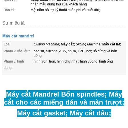
nhận mẫu dùng thử của khách hàng
Bảo trì::
Một năm hỗ trợ kỹ thuật miễn phí và suốt đời;
Sự miêu tả
Máy cắt mandrel
Loại:
Cutting Machine;
Máy cắt;
Slicing Machine;
Máy cắt lát;
Phạm vi vật liệu::
cao su, silicone, ABS, nhựa, TPU, bọt; đồ cứng và bán
cứng
Phạm vi hình
hình tròn, tròn, hình chữ nhật, hình vuông; hình ống
dạng::
Máy cắt Mandrel Bốn spindles; Máy
cắt cho các miếng dán và màn trượt;
Máy cắt gasket; Máy cắt dấu;