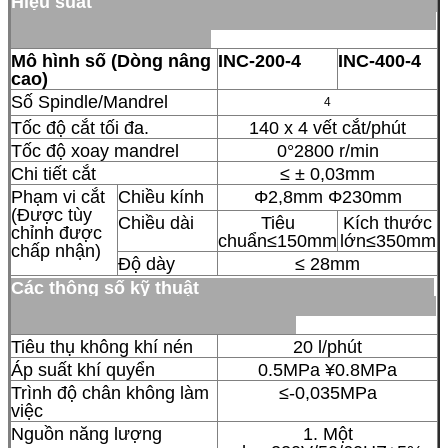
Hiệu suất
Mô hình số (Dòng nâng
INC-200-4
INC-400-4
cao)
Số Spindle/Mandrel
4
Tốc độ cắt tối đa.
140 x 4 vết cắt/phút
Tốc độ xoay mandrel
0°2800 r/min
Chi tiết cắt
≤ ± 0,03mm
Phạm vi cắt
Chiều kính
Φ2,8mm Φ230mm
(Được tùy
Chiều dài
Tiêu
Kích thước
chỉnh được
chuẩn≤150mm
lớn≤350mm
chấp nhận)
Độ dày
≤ 28mm
Các thông số kỹ thuật
Tiêu thụ không khí nén
20 l/phút
Áp suất khí quyển
0.5MPa ¥0.8MPa
Trình độ chân không làm
≤-0,035MPa
việc
Nguồn năng lượng
1. Một