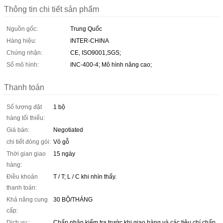
Thông tin chi tiết sản phẩm
Nguồn gốc:
Trung Quốc
Hàng hiệu:
INTER-CHINA
Chứng nhận:
CE, ISO9001,SGS;
Số mô hình:
INC-400-4; Mô hình nâng cao;
Thanh toán
Số lượng đặt
1 bộ
hàng tối thiểu:
Giá bán:
Negotiated
chi tiết đóng gói:
Vỏ gỗ
Thời gian giao
15 ngày
hàng:
Điều khoản
T / T; L / C khi nhìn thấy.
thanh toán:
Khả năng cung
30 BỘ/THÁNG
cấp:
Dịch vụ::
Chấp nhận kiểm tra trước khi giao hàng và các tiêu chí chấp