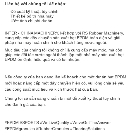
Liên hệ với chúng tôi để nhận:
Đề xuất kỹ thuật tùy chỉnh
Thiết kế bố trí nhà máy
Ước tính chi phí dự án
INTER - CHINA MACHINERY, kết hợp với RS Rubber Machinery,
cung cấp các dây chuyền sản xuất hạt EPDM toàn diện.và giải
pháp nhà máy hoàn chỉnh cho khách hàng nước ngoài.
Mục tiêu của chúng tôi không chỉ là cung cấp máy móc, mà còn
giúp các đối tác nước ngoài thành lập một nhà máy sản xuất hạt
EPDM ổn định, hiệu quả và có lợi nhuận.
Nếu công ty của bạn đang lên kế hoạch cho một dự án hạt EPDM
mới hoặc nâng cấp một dây chuyền hiện có, vui lòng chia sẻ yêu
cầu công suất mục tiêu và kích thước hạt của bạn.
Chúng tôi sẽ sẵn sàng chuẩn bị một đề xuất kỹ thuật tùy chỉnh
cho đánh giá của bạn.
#EPDM #SPORTS #WeLiveQuality #WeveGotTheAnswer
#EPDMgranules #RubberGranules #FlooringSolutions