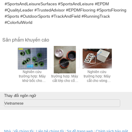
#SportsAndLeisureSurfaces #SportsAndLeisure #EPDM
#QualityLeader #TrustedAdvisor #EPDMFlooring #SportsFlooring
#Sports #OutdoorSports #TrackAndField #RunningTrack
#ColorfulWorld
Sản phẩm khuyến cáo
mmer
Nghiên cứu
Nghiên cứu
Nghiên cứu
Máy cắt đ
eflasher
trường hợp: Máy
trường hợp: Máy
trường hợp: Máy
phong dầ
rSkiver
khử bốc cho
cắt lớp cho cốc
cắt cho vòng
chính xá
FE TRIM
Grommet; Công
vải, niêm phong
vuông vuông, Máy
hoàn toàn 
E Trim
nghệ
và nhẫn pít-tô thủy
cắt cho đệm
giải phá
vòng tròn
lạnh;Phương
lực; Máy cắt góc;
vuông, cắt đệm,
nghi
Thay đổi ngôn ngữ
pháp làm
Máy cắt lớp
cắt quay;
mát;Điều trị
Vietnamese
lạnh;Các thiết bị
đông lạnh;
Nhà
|
Về chúng tôi
|
Liên hệ chúng tôi
|
Sơ đồ trang web
|
Chính sách bảo mật